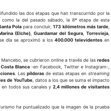
ifundido las dos etapas que han transcurrido por la
ra, como la del pasado sábado, la 8ª etapa de esta
Santa Pola
para concluir,
173
kilómetros más tarde
,
Marina (Elche)
,
Guardamar del Segura
,
Torrevieja
,
ese día se aproximó a los
400.000 televidentes
en
Mancebo, se cubrieron online a través de las
redes
a Costa Blanca
-en Facebook, Twitter e Instagram-,
cciones
. Las
píldoras
de estas etapas en
streaming
ales de YouTube
, datos a los que se suma el impacto
s
en todos sus canales y
2,4 millones de visitantes
 Turismo ha puntualizado que la imagen de la prueba