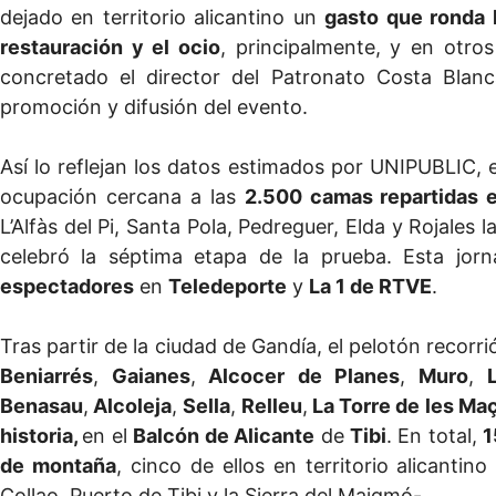
dejado en territorio alicantino un
gasto que ronda 
restauración y el ocio
, principalmente, y en otro
concretado el director del Patronato Costa Blan
promoción y difusión del evento.
Así lo reflejan los datos estimados por UNIPUBLIC,
ocupación cercana a las
2.500 camas repartidas 
L’Alfàs del Pi, Santa Pola, Pedreguer, Elda y Rojale
celebró la séptima etapa de la prueba. Esta jor
espectadores
en
Teledeporte
y
La 1 de RTVE
.
Tras partir de la ciudad de Gandía, el pelotón recorr
Beniarrés
,
Gaianes
,
Alcocer de Planes
,
Muro
,
L’
Benasau
,
Alcoleja
,
Sella
,
Relleu
,
La Torre de les Ma
historia,
en el
Balcón de Alicante
de
Tibi
. En total,
1
de montaña
, cinco de ellos en territorio alicanti
Collao, Puerto de Tibi y la Sierra del Maigmó-.