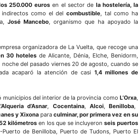
los 250.000 euros
en el sector de
la hostelería, la
s indirectos como el del
combustible
, tal como ha
ca,
José Mancebo
, organismo que ha apoyado la
 empresa organizadora de La Vuelta, que recoge una
en 30 hoteles
de Alicante, Dénia, Elche, Benidorm,
s la noche del pasado viernes 20 de agosto, cuando se
nada acaparó la atención de casi
1,4 millones de
ió municipios del interior de la provincia como
L’Orxa
,
Alqueria d’Asnar
,
Cocentaina
,
Alcoi
,
Benilloba
,
çanes y Xixona
para
culminar, por primera vez en su
52 kilómetros
en los que se incluyeron
seis puertos
no -Puerto de Benilloba, Puerto de Tudons, Puerto El