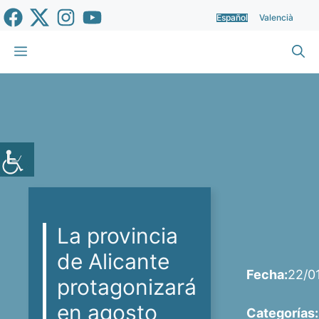
Saltar
Español
Valencià
al
contenido
Menú
La provincia
de Alicante
Fecha:
22/0
protagonizará
en agosto
Categorías: