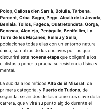
Polop, Callosa d’en Sarrià
,
Bolulla
,
Tàrbena
,
Parcent
,
Orba
,
Sagra
,
Pego
,
Alcalà de la Jovada
,
Beniaia
,
Tollos
,
Fageca
,
Quatretondeta
,
Gorga
,
Benasau
,
Alcoleja
,
Penàguila
,
Benifallim
,
La
Torre de les Maçanes
,
Relleu y Sella
,
poblaciones todas ellas con un entorno natural
único, son otros de los enclaves por los que
discurrirá esta
novena etapa
que obligará a los
ciclistas a poner a prueba su resistencia física y
mental.
La subida a los míticos
Alto de El Miserat
, de
primera categoría, y
Puerto de Tudons
, de
segunda, serán dos de los momentos clave de la
carrera, que vivirá su punto álgido durante el