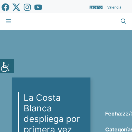
Saltar
Español
Valencià
al
contenido
Menú
La Costa
Blanca
Fecha:
22/
despliega por
primera vez
Categoría