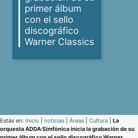
primer álbum
con el sello
discográfico
Warner Classics
Estás en:
Inicio
|
noticias
|
Áreas
|
Cultura
|
La
orquesta ADDA·Simfònica inicia la grabación de su
primer álbum con el sello discográfico Warner