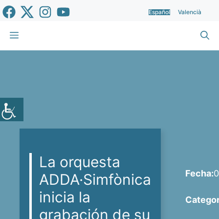
Saltar
Español
Valencià
al
contenido
Menú
La orquesta
Fecha:
0
ADDA·Simfònica
inicia la
Categor
grabación de su