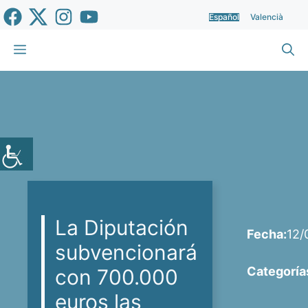
Saltar
Español
Valencià
al
contenido
Menú
La Diputación
Fecha:
12/
subvencionará
Categoría
con 700.000
euros las