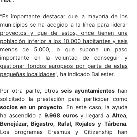
“
Es importante destacar que la mayoría de los
municipios se ha acogido a la línea para liderar
proyectos y que de estos, once tienen una
población inferior a los 10.000 habitantes y seis
menos de 5.000, lo que supone un paso
importante en la voluntad de conseguir y
gestionar fondos europeos por parte de estas
pequeñas localidades
”, ha indicado Ballester.
Por otra parte, otros
seis ayuntamientos
han
solicitado la prestación para participar como
socios en un proyecto
. En este caso, la ayuda
ha ascendido a
9.968 euros
y llegará a
Altea,
Benejúzar, Bigastro, Rafal, Rojales y Tárbena
.
Los programas Erasmus y Citizenship han