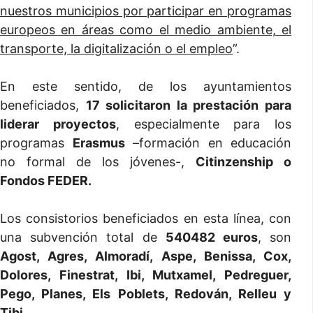
nuestros municipios por participar en programas
europeos en áreas como el medio ambiente, el
transporte, la digitalización o el empleo
”.
En este sentido, de los ayuntamientos
beneficiados,
17 solicitaron la prestación para
liderar proyectos
, especialmente para los
programas
Erasmus
–formación en educación
no formal de los jóvenes-,
Citinzenship o
Fondos FEDER.
Los consistorios beneficiados en esta línea, con
una subvención total de
540482 euros
, son
Agost, Agres, Almoradí, Aspe, Benissa, Cox,
Dolores, Finestrat, Ibi, Mutxamel, Pedreguer,
Pego, Planes, Els Poblets, Redován, Relleu y
Tibi.
.