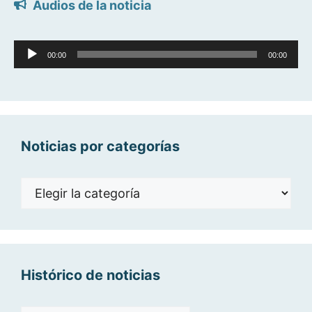
Audios de la noticia
Reproductor
00:00
00:00
de
audio
Noticias por categorías
Noticias
por
categorías
Histórico de noticias