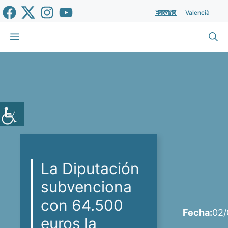
Saltar
Español
Valencià
al
contenido
Menú
La Diputación
subvenciona
con 64.500
Fecha:
02/
euros la