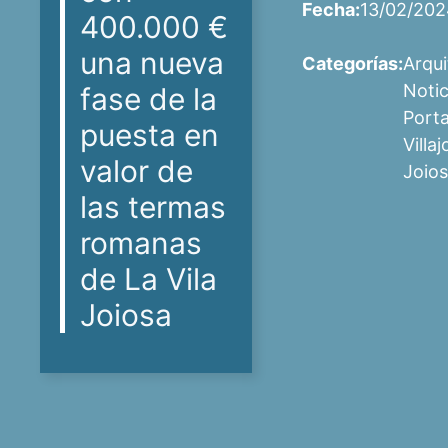
Fecha:
13/02/20
400.000 €
una nueva
Categorías:
Arqui
Notic
fase de la
Port
puesta en
Villa
valor de
Joios
las termas
romanas
de La Vila
Joiosa