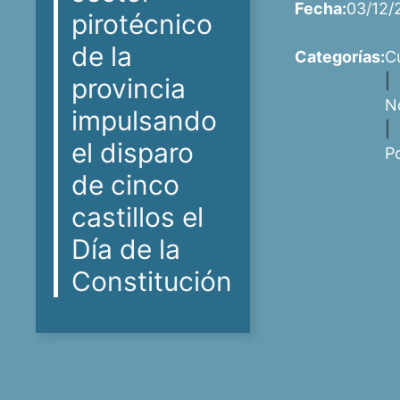
Fecha:
03/12/
pirotécnico
de la
Categorías:
C
|
provincia
N
impulsando
|
el disparo
P
de cinco
castillos el
Día de la
Constitución