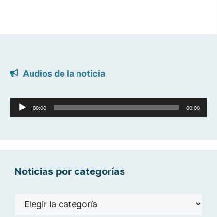
Audios de la noticia
Reproductor
00:00
00:00
de
audio
Noticias por categorías
Noticias
por