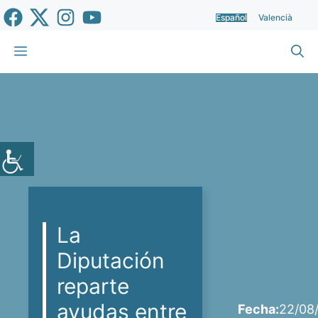
Saltar
Español
Valencià
al
contenido
Menú
La
Diputación
reparte
ayudas entre
Fecha:
22/08