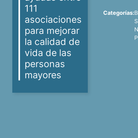
111
Categorías:
B
asociaciones
S
para mejorar
N
P
la calidad de
vida de las
personas
mayores