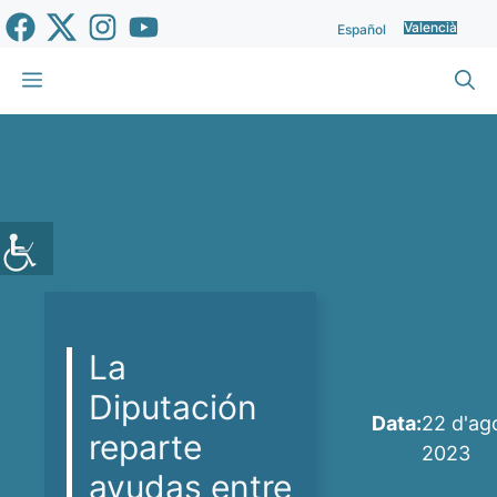
Vés
Valencià
Español
al
contingut
Menu
La
Diputación
Data:
22 d'ag
reparte
2023
ayudas entre