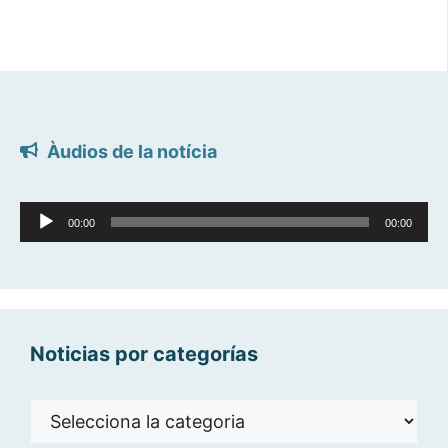
Àudios de la notícia
Reproductor
00:00
00:00
d'àudio
Noticias por categorías
Noticias
por