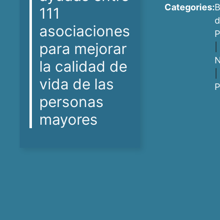
Categories:
B
111
d
asociaciones
P
para mejorar
|
N
la calidad de
|
vida de las
P
personas
mayores