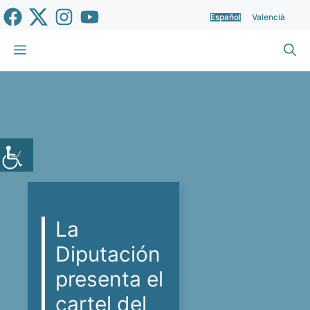
Saltar
Español
Valencià
al
contenido
Menú
La
Diputación
presenta el
cartel del