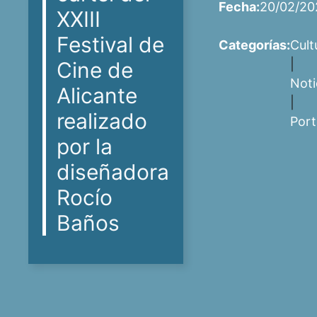
Fecha:
20/02/20
XXIII
Festival de
Categorías:
Cult
|
Cine de
Noti
Alicante
|
realizado
Por
por la
diseñadora
Rocío
Baños