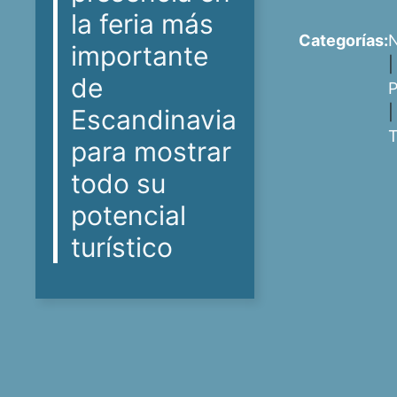
la feria más
Categorías:
N
importante
|
de
P
|
Escandinavia
T
para mostrar
todo su
potencial
turístico