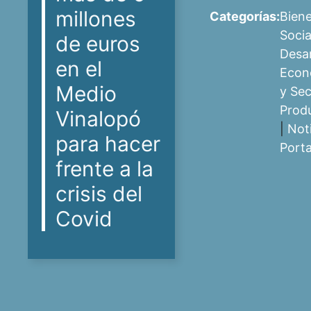
millones
Categorías:
Biene
Socia
de euros
Desar
en el
Econ
Medio
y Sec
Prod
Vinalopó
|
Not
para hacer
Port
frente a la
crisis del
Covid