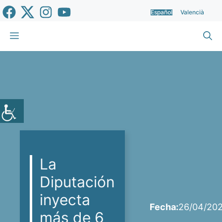
Saltar
Español
Valencià
al
contenido
Menú
La
Diputación
inyecta
Fecha:
26/04/20
más de 6