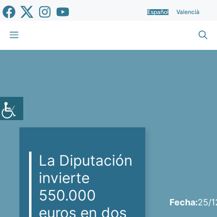
Saltar
Español
Valencià
al
contenido
Menú
La Diputación
invierte
550.000
Fecha:
25/1
euros en dos