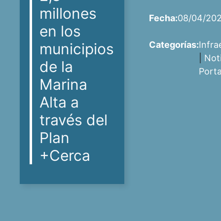
millones
Fecha:
08/04/20
en los
Categorías:
Infra
municipios
|
Not
de la
Port
Marina
Alta a
través del
Plan
+Cerca