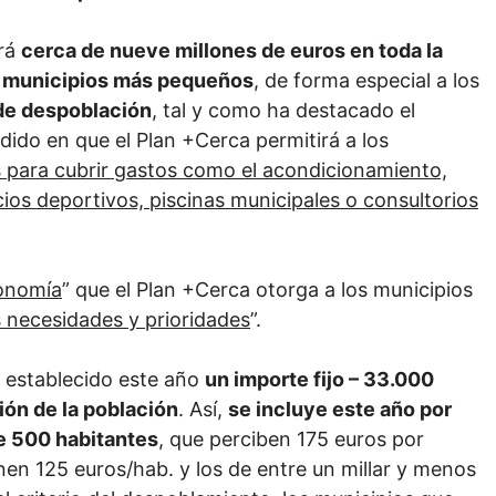
irá
cerca de nueve millones de euros en toda la
s municipios más pequeños
, de forma especial a los
de despoblación
, tal y como ha destacado el
idido en que el Plan +Cerca permitirá a los
 para cubrir gastos como el acondicionamiento,
ios deportivos, piscinas municipales o consultorios
tonomía
” que el Plan +Cerca otorga a los municipios
s necesidades y prioridades
”.
ha establecido este año
un importe fijo – 33.000
ión de la población
. Así,
se incluye este año por
e 500 habitantes
, que perciben 175 euros por
nen 125 euros/hab. y los de entre un millar y menos