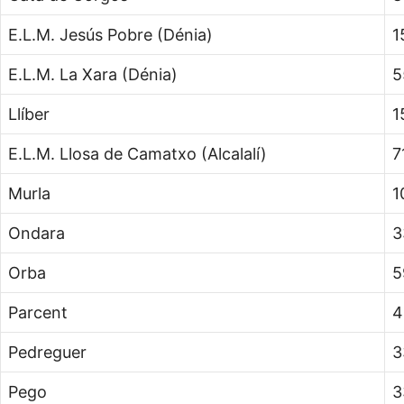
E.L.M. Jesús Pobre (Dénia)
1
E.L.M. La Xara (Dénia)
5
Llíber
1
E.L.M. Llosa de Camatxo (Alcalalí)
7
Murla
1
Ondara
3
Orba
5
Parcent
4
Pedreguer
3
Pego
3