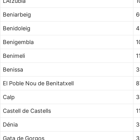
L’Atzúbia
1
Beniarbeig
6
Benidoleig
4
Benigembla
1
Benimeli
1
Benissa
3
El Poble Nou de Benitatxell
8
Calp
3
Castell de Castells
1
Dénia
3
Gata de Gorgos
3