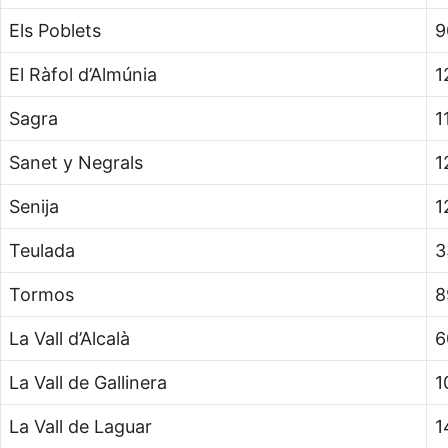
Els Poblets
9
El Ràfol d’Almúnia
1
Sagra
1
Sanet y Negrals
1
Senija
1
Teulada
3
Tormos
8
La Vall d’Alcalà
6
La Vall de Gallinera
1
La Vall de Laguar
1