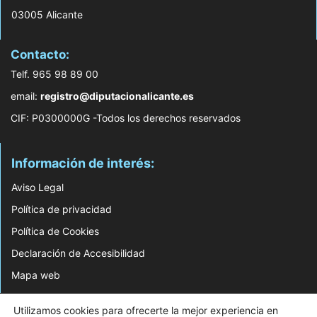
03005 Alicante
Contacto:
Telf. 965 98 89 00
email:
registro@diputacionalicante.es
CIF: P0300000G -Todos los derechos reservados
Información de interés:
Aviso Legal
Política de privacidad
Política de Cookies
Declaración de Accesibilidad
Mapa web
© 2026 Web Desarrollada por el Servicio de Informática de Diputación de
Utilizamos cookies para ofrecerte la mejor experiencia en