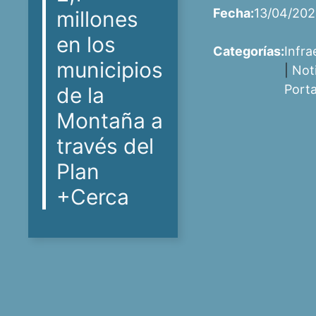
Fecha:
13/04/20
millones
en los
Categorías:
Infra
municipios
|
Not
Port
de la
Montaña a
través del
Plan
+Cerca