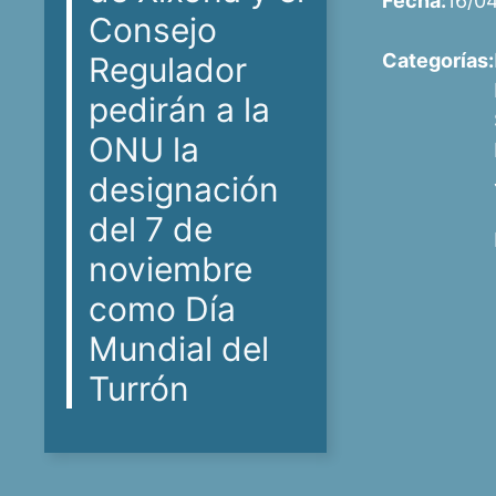
Fecha:
16/0
Consejo
Categorías:
Regulador
pedirán a la
ONU la
designación
del 7 de
noviembre
como Día
Mundial del
Turrón