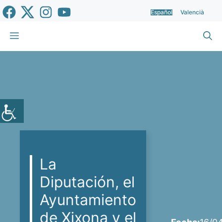
Saltar
Español
Valencià
al
contenido
Menú
La
Diputación, el
Ayuntamiento
de Xixona y el