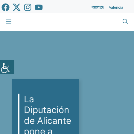
Saltar
Español
Valencià
al
contenido
Menú
La
Diputación
de Alicante
pone a