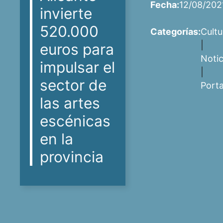
Fecha:
12/08/202
invierte
520.000
Categorías:
Cultu
|
euros para
Notic
impulsar el
|
sector de
Port
las artes
escénicas
en la
provincia