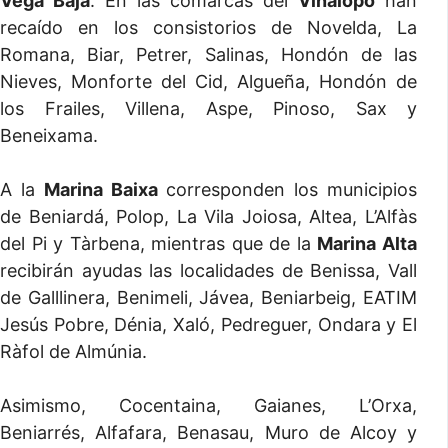
Vega Baja
. En las comarcas del
Vinalopó
han
recaído en los consistorios de Novelda, La
Romana, Biar, Petrer, Salinas, Hondón de las
Nieves, Monforte del Cid, Algueña, Hondón de
los Frailes, Villena, Aspe, Pinoso, Sax y
Beneixama.
A la
Marina Baixa
corresponden los municipios
de Beniardá, Polop, La Vila Joiosa, Altea, L’Alfàs
del Pi y Tàrbena, mientras que de la
Marina Alta
recibirán ayudas las localidades de Benissa, Vall
de Galllinera, Benimeli, Jávea, Beniarbeig, EATIM
Jesús Pobre, Dénia, Xaló, Pedreguer, Ondara y El
Ràfol de Almúnia.
Asimismo, Cocentaina, Gaianes, L’Orxa,
Beniarrés, Alfafara, Benasau, Muro de Alcoy y