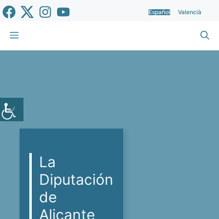
Saltar
Español
Valencià
al
contenido
Menú
La
Diputación
de
Alicante