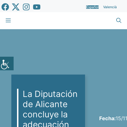
Saltar
Español
Valencià
al
contenido
Menú
La Diputación
de Alicante
concluye la
Fecha:
15/1
adecuación