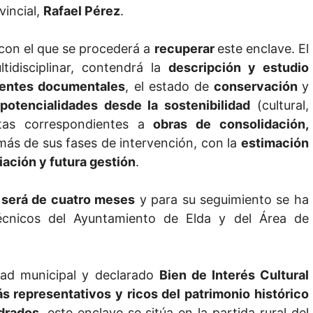
vincial,
Rafael Pérez
.
con el que se procederá a
recuperar
este enclave. El
idisciplinar, contendrá la
descripción y estudio
entes documentales
, el estado de
conservación
y
 potencialidades desde la sostenibilidad
(cultural,
stas correspondientes a
obras de consolidación,
más de sus fases de intervención, con la
estimación
iación y futura gestión
.
n será de cuatro meses
y para su seguimiento se ha
técnicos del Ayuntamiento de Elda y del Área de
ridad municipal y declarado
Bien de Interés Cultural
 representativos y ricos del patrimonio histórico
drados
, este enclave se sitúa en la partida rural del