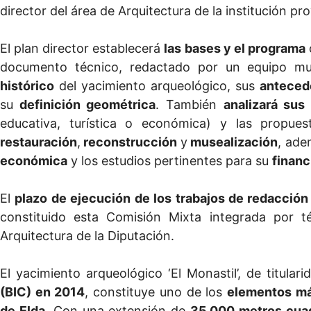
director del área de Arquitectura de la institución pro
El plan director establecerá
las bases y el programa
documento técnico, redactado por un equipo mult
histórico
del yacimiento arqueológico, sus
anteced
su
definición geométrica
. También
analizará sus
educativa, turística o económica) y las propue
restauración
,
reconstrucción
y
musealización
, ade
económica
y los estudios pertinentes para su
financ
El
plazo de ejecución de los trabajos de redacció
constituido esta Comisión Mixta integrada por 
Arquitectura de la Diputación.
El yacimiento arqueológico ‘El Monastil’, de titula
(BIC) en 2014
, constituye uno de los
elementos más
de Elda
. Con una extensión de
35.000 metros cua