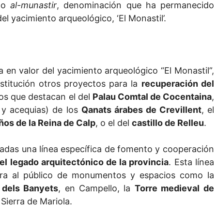
omo
al-munastir
, denominación que ha permanecido
el yacimiento arqueológico, ‘El Monastil’.
 en valor del yacimiento arqueológico “El Monastil”,
nstitución otros proyectos para la
recuperación del
los que destacan el del
Palau Comtal de Cocentaina
,
s y acequias) de los
Qanats árabes de Crevillent
, el
ños de la Reina de Calp
, o el del
castillo de Relleu
.
das una línea específica de fomento y cooperación
el legado arquitectónico de la provincia
. Esta línea
tura al público de monumentos y espacios como la
a dels Banyets
, en Campello, la
Torre medieval de
 Sierra de Mariola.