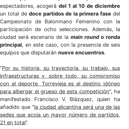
espectadores, acogerá
del 1 al 10 de diciembre
un total de
doce partidos de la primera fase
del
Campeonato de Balonmano Femenino con la
participación de ocho selecciones. Además, la
ciudad será escenario de la
main round
o ronda
principal
, en este caso, con la presencia de seis
equipos que disputarán
nueve encuentros
.
“
Por su historia, su trayectoria, su trabajo, sus
infraestructuras y, sobre todo, su compromiso
con el deporte, Torrevieja es el destino idóneo
para albergar el grueso de esta competición
”, ha
manifestado Francisco V. Blázquez, quien ha
añadido que “
la ciudad alicantina será una de las
sedes que acoja
un mayor número de partidos,
21 en total
”.