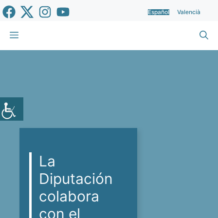
Saltar
Español
Valencià
al
contenido
Menú
La
Diputación
colabora
con el