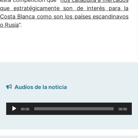
que estratégicamente son de interés para la
Costa Blanca como son los países escandinavos
o Rusia
”.
Audios de la noticia
Reproductor
00:00
00:00
de
audio