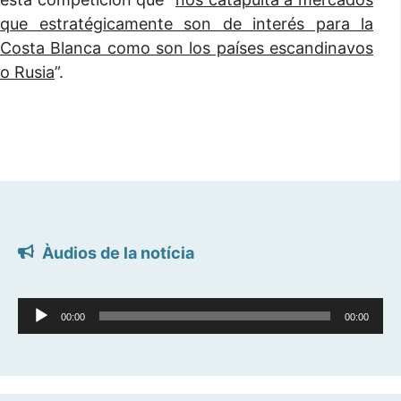
que estratégicamente son de interés para la
Costa Blanca como son los países escandinavos
o Rusia
”.
Àudios de la notícia
Reproductor
00:00
00:00
d'àudio