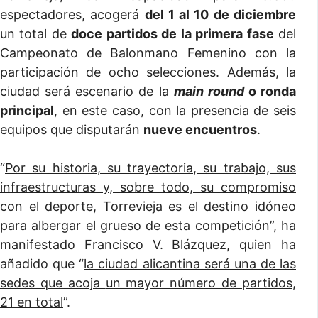
espectadores, acogerá
del 1 al 10 de diciembre
un total de
doce partidos de la primera fase
del
Campeonato de Balonmano Femenino con la
participación de ocho selecciones. Además, la
ciudad será escenario de la
main round
o ronda
principal
, en este caso, con la presencia de seis
equipos que disputarán
nueve encuentros
.
“
Por su historia, su trayectoria, su trabajo, sus
infraestructuras y, sobre todo, su compromiso
con el deporte, Torrevieja es el destino idóneo
para albergar el grueso de esta competición
”, ha
manifestado Francisco V. Blázquez, quien ha
añadido que “
la ciudad alicantina será una de las
sedes que acoja
un mayor número de partidos,
21 en total
”.