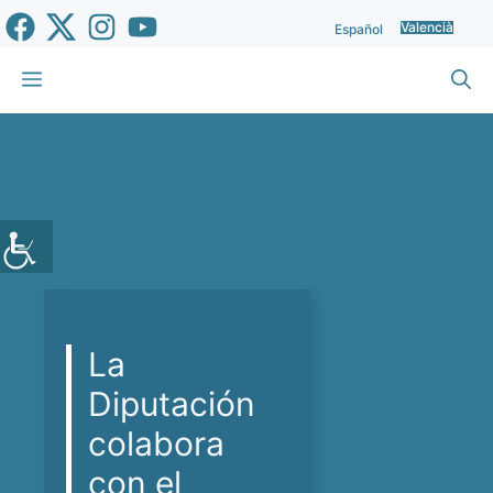
Vés
Valencià
Español
al
contingut
Menu
La
Diputación
colabora
con el