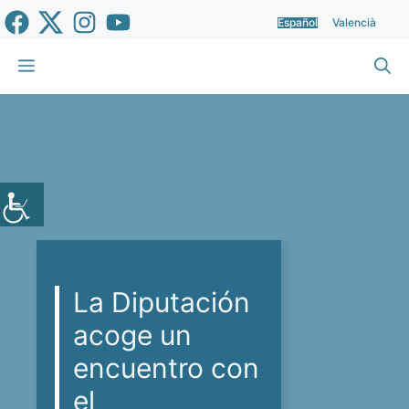
Saltar
Español
Valencià
al
contenido
Menú
La Diputación
acoge un
encuentro con
el