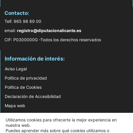
Contacto:
Telf. 965 98 89 00
email:
registro@diputacionalicante.es
CIF: P0300000G -Todos los derechos reservados
Información de interés:
Aviso Legal
Política de privacidad
Política de Cookies
Declaración de Accesibilidad
Mapa web
© 2026 Web Desarrollada por el Servicio de Informática de Diputación de
Utilizamos cookies para ofrecerte la mejor experiencia en
Alicante
nuestra web.
Puedes aprender más sobre qué cookies utilizamos o