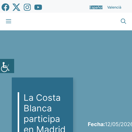
Saltar
Español
Valencià
al
contenido
Menú
La Costa
Blanca
participa
Fecha:
12/05/202
en Madrid