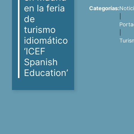
en la feria
Categorías:
Notic
|
de
Porta
turismo
|
idiomático
Turis
‘ICEF
Spanish
Education’