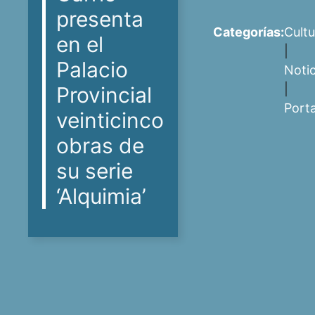
presenta
Categorías:
Cultu
en el
|
Palacio
Notic
|
Provincial
Port
veinticinco
obras de
su serie
‘Alquimia’