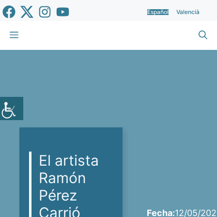
Saltar
Español
Valencià
al
contenido
Menú
El artista
Ramón
Pérez
Carrió
Fecha:
12/05/20