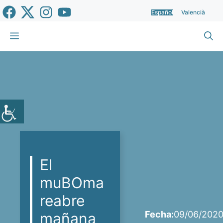
Saltar
Español
Valencià
al
contenido
Menú
El
muBOma
reabre
Fecha:
09/06/202
mañana