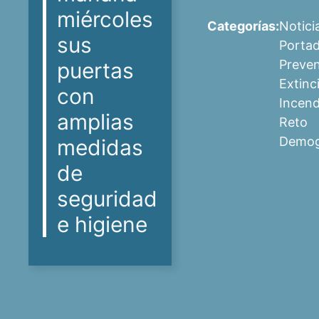
miércoles
Categorías:
Notici
sus
Porta
Preven
puertas
Extinc
con
Incend
amplias
Reto
Demog
medidas
de
seguridad
e higiene