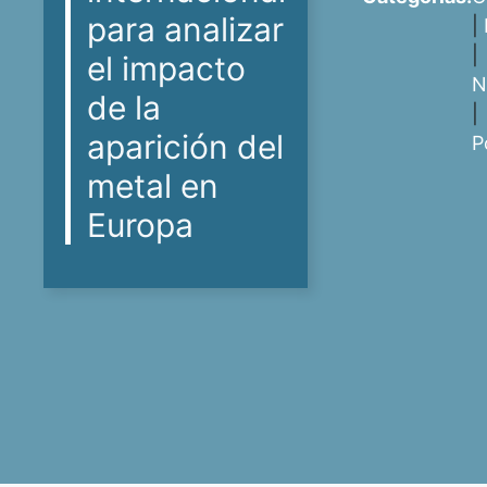
para analizar
|
|
el impacto
N
de la
|
aparición del
P
metal en
Europa