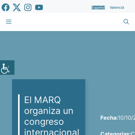
Saltar
Español
Valencià
al
contenido
Menú
El MARQ
organiza un
Fecha:
10/10/
congreso
internacional
Categorías:
C