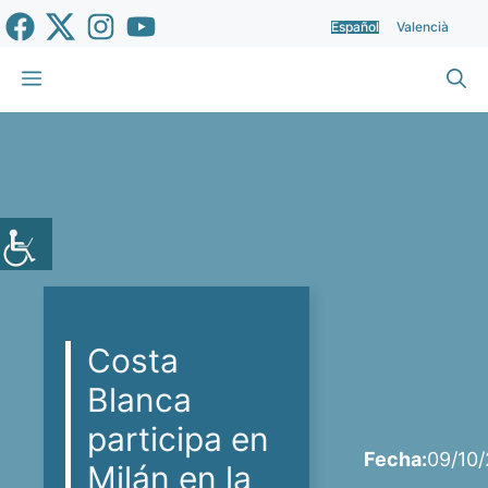
Saltar
Español
Valencià
al
contenido
Menú
Costa
Blanca
participa en
Fecha:
09/10
Milán en la