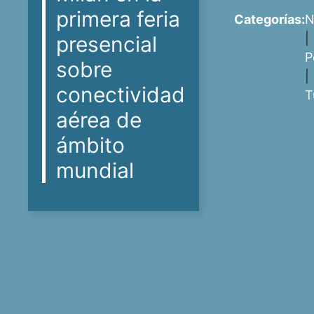
primera feria
Categorías:
N
|
presencial
P
sobre
|
conectividad
T
aérea de
ámbito
mundial