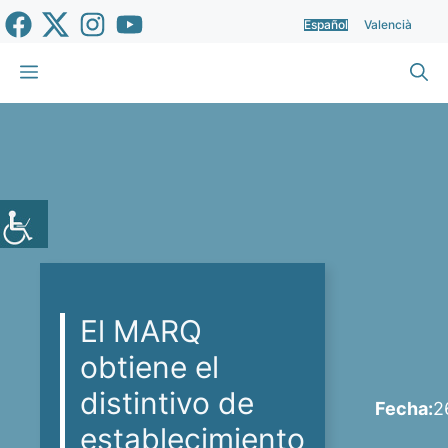
Saltar
Español
Valencià
al
contenido
Menú
El MARQ
obtiene el
distintivo de
Fecha:
2
establecimiento