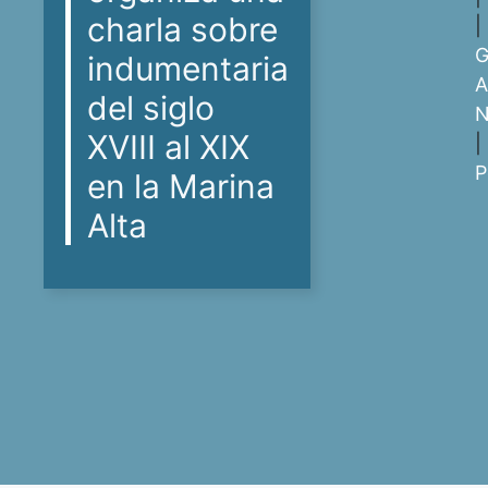
charla sobre
|
G
indumentaria
A
del siglo
N
XVIII al XIX
|
P
en la Marina
Alta