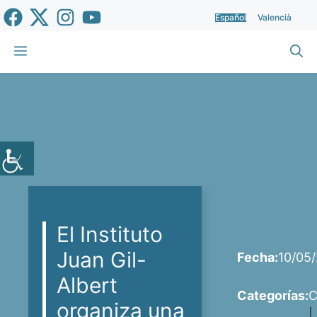
Saltar
Español
Valencià
al
contenido
Menú
El Instituto
Juan Gil-
Fecha:
10/05
Albert
Categorías:
C
organiza una
|