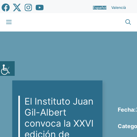
Saltar
Español
Valencià
al
contenido
Menú
El Instituto Juan
Fecha:
Gil-Albert
convoca la XXVI
Catego
edición de