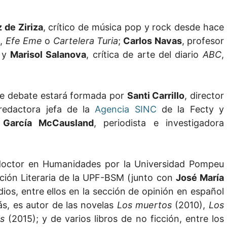
 de Ziriza
, crítico de música pop y rock desde hace
o
,
Efe Eme
o
Cartelera Turia
;
Carlos Navas
, profesor
, y
Marisol Salanova
, crítica de arte del diario
ABC
,
de debate estará formada por
Santi Carrillo
, director
redactora jefa de la
Agencia SINC
de la Fecty y
a García McCausland
, periodista e investigadora
doctor en Humanidades por la Universidad Pompeu
ción Literaria de la UPF-BSM (junto con
José María
ios, entre ellos en la sección de opinión en español
s, es autor de las novelas
Los muertos
(2010),
Los
os
(2015); y de varios libros de no ficción, entre los