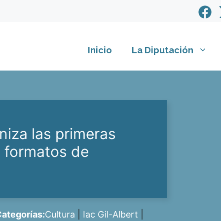
Inicio
La Diputación
aniza las primeras
s formatos de
ategorías:
Cultura
|
Iac Gil-Albert
|