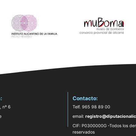
:
Contacto:
, nº 6
Telf. 965 98 89 00
e
email:
registro@diputacionalic
CIF: P0300000G -Todos los de
reservados