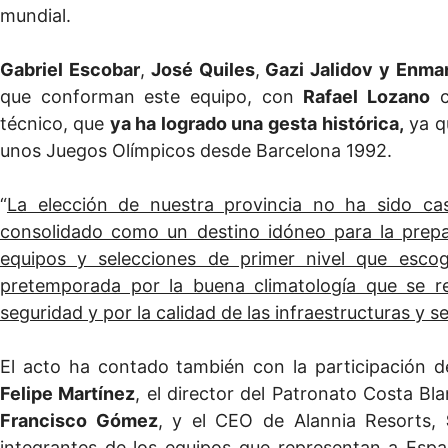
mundial.
Gabriel Escobar
,
José Quiles
,
Gazi Jalidov y Enma
que conforman este equipo, con
Rafael Lozano
c
técnico, que
ya ha logrado una
gesta histórica,
ya q
unos Juegos Olímpicos desde Barcelona 1992.
“
La elección de nuestra provincia no ha sido ca
consolidado como un destino idóneo para la prepar
equipos y selecciones de primer nivel que escoge
pretemporada por la buena climatología que se re
seguridad y por la calidad de las infraestructuras y s
El acto ha contado también con la participación d
Felipe Martínez
, el director del Patronato Costa Bl
Francisco Gómez
, y el CEO de Alannia Resorts,
integrantes de los equipos que representan a Españ