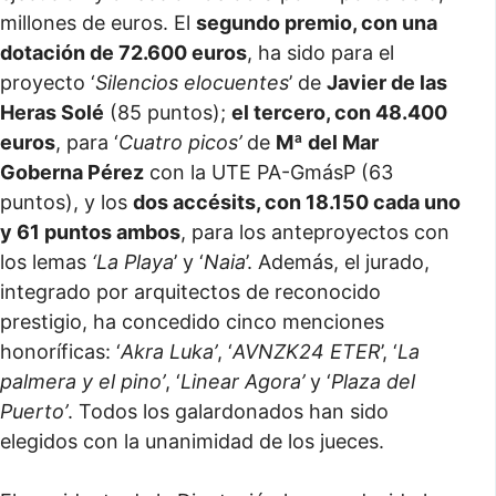
millones de euros. El
segundo premio, con una
dotación de 72.600 euros
, ha sido para el
proyecto ‘
Silencios elocuentes
’ de
Javier de las
Heras Solé
(85 puntos);
el tercero, con 48.400
euros
, para ‘
Cuatro picos’
de
Mª del Mar
Goberna Pérez
con la UTE PA-GmásP (63
puntos), y los
dos accésits, con 18.150 cada uno
y 61 puntos ambos
, para los anteproyectos con
los lemas
‘La Playa
’ y ‘
Naia
’. Además, el jurado,
integrado por arquitectos de reconocido
prestigio, ha concedido cinco menciones
honoríficas: ‘
Akra Luka’
, ‘
AVNZK24 ETER
’, ‘
La
palmera y el pino’
, ‘
Linear Agora’
y ‘
Plaza del
Puerto’
. Todos los galardonados han sido
elegidos con la unanimidad de los jueces.