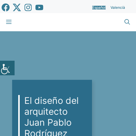
Saltar
Español
Valencià
al
contenido
Menú
El diseño del
arquitecto
Juan Pablo
Rodríguez