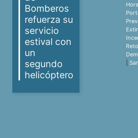
Hor
Bomberos
Port
refuerza su
Prev
servicio
Exti
Ince
estival con
Ret
un
Dem
segundo
|
San
helicóptero