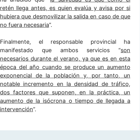
retén llega antes, es quien evalúa y avisa por si
hubiera que desmovilizar la salida en caso de que
no fuera necesaria
”.
Finalmente, el responsable provincial ha
manifestado que ambos servicios “
son
necesarios durante el verano, ya que es en esta
época del año cuando se produce un aumento
exponencial de la población y, por tanto, un
notable incremento en la densidad de tráfico,
dos factores que suponen, en la práctica, un
aumento de la isócrona o tiempo de llegada a
intervención
”.