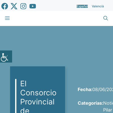
Saltar
Español
Valencià
al
contenido
Menú
El
Fecha:
08/06/20
Consorcio
Provincial
Categorías:
Noti
de
Pilar