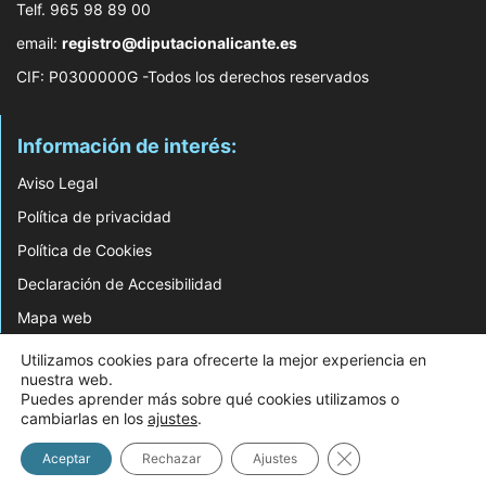
Telf. 965 98 89 00
email:
registro@diputacionalicante.es
CIF: P0300000G -Todos los derechos reservados
Información de interés:
Aviso Legal
Política de privacidad
Política de Cookies
Declaración de Accesibilidad
Mapa web
Utilizamos cookies para ofrecerte la mejor experiencia en
© 2026 Web Desarrollada por el Servicio de Informática de Diputación de
nuestra web.
Alicante
Puedes aprender más sobre qué cookies utilizamos o
cambiarlas en los
ajustes
.
Cerrar el banner d
Aceptar
Rechazar
Ajustes