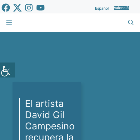
Vés
Valencià
Español
al
contingut
Menu
El artista
David Gil
Campesino
recupera la