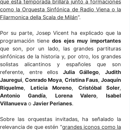
que esta temporada brillará junto a formaciones
como la Orquesta Sinfónica de Radio Viena o la
Filarmonica della Scala de Milán
”.
Por su parte, Josep Vicent ha explicado que la
programación tiene
dos ejes muy importantes
que son, por un lado, las grandes partituras
sinfónicas de la historia y, por otro, los grandes
solistas alicantinos y españoles que son
referente, entre ellos
Julia Gállego
,
Judith
Jauregui
,
Conrado Moya
,
Cristina Faus
,
Joaquín
Riquelme
,
Leticia Moreno
,
Cristóbal Soler
,
Antonio Gandía
,
Lorena Valero
,
Isabel
Villanueva
o
Javier Perianes
.
Sobre las orquestas invitadas, ha señalado la
relevancia de que estén “
grandes iconos como la