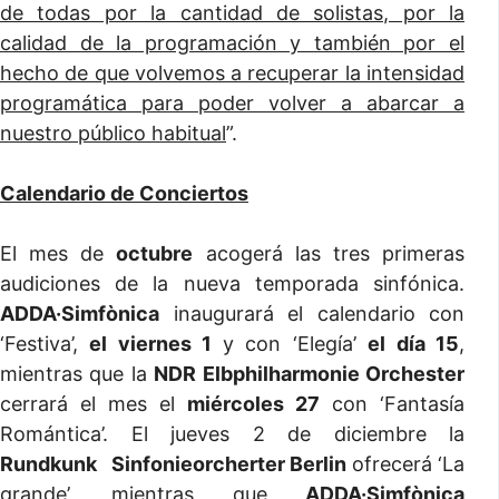
de todas por la cantidad de solistas, por la
calidad de la programación y también por el
hecho de que volvemos a recuperar la intensidad
programática para poder volver a abarcar a
nuestro público habitual
”.
Calendario de Conciertos
El mes de
octubre
acogerá las tres primeras
audiciones de la nueva temporada sinfónica.
ADDA·Simfònica
inaugurará el calendario con
‘Festiva’,
el viernes 1
y con ‘Elegía’
el día 15
,
mientras que la
NDR Elbphilharmonie Orchester
cerrará el mes el
miércoles 27
con ‘Fantasía
Romántica’. El jueves 2 de diciembre la
Rundkunk Sinfonieorcherter Berlin
ofrecerá ‘La
grande’, mientras que
ADDA·Simfònica