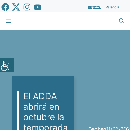
Saltar
Español
Valencià
al
contenido
Menú
El ADDA
abrirá en
octubre la
temporada
Fecha:
01/06/202