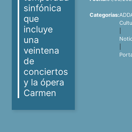
sinfónica
Categorías:
ADD
que
Cult
incluye
|
una
Noti
|
veintena
Port
de
conciertos
y la ópera
Carmen