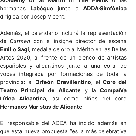
Academy of St Martin in The Fields
o las
hermanas
Labèque
junto a
ADDA·Simfònica
dirigida por Josep Vicent.
Además, el calendario incluirá la representación
de
Carmen
con el insigne director de escena
Emilio Sagi
, medalla de oro al Mérito en las Bellas
Artes 2020, al frente de un elenco de artistas
españoles y alicantinos junto a una coral de
voces integrada por formaciones de toda la
provincia: el
Orfeón Crevillentino
, el
Coro del
Teatro Principal de Alicante
y la
Compañía
Lírica Alicantina
, así como niños del coro
Hermanos Maristas de Alicante
.
El responsable del ADDA ha incido además en
que esta nueva propuesta “
es la más celebrativa