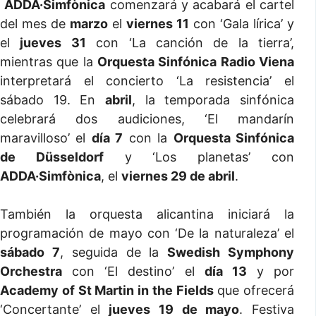
ADDA·Simfònica
comenzará y acabará el cartel
del mes de
marzo
el
viernes 11
con ‘Gala lírica’ y
el
jueves 31
con ‘La canción de la tierra’,
mientras que la
Orquesta Sinfónica Radio Viena
interpretará el concierto ‘La resistencia’ el
sábado 19. En
abril
, la temporada sinfónica
celebrará dos audiciones, ‘El mandarín
maravilloso’ el
día 7
con la
Orquesta Sinfónica
de Düsseldorf
y ‘Los planetas’ con
ADDA·Simfònica
, el
viernes 29 de abril
.
También la orquesta alicantina iniciará la
programación de mayo con ‘De la naturaleza’ el
sábado 7
, seguida de la
Swedish Symphony
Orchestra
con ‘El destino’ el
día 13
y por
Academy of St Martin in the Fields
que ofrecerá
‘Concertante’ el
jueves 19 de mayo
. Festiva