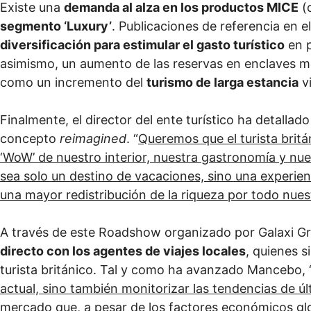
Existe una
demanda al alza en los productos MICE
(c
segmento ‘Luxury’
. Publicaciones de referencia en e
diversificación para estimular el gasto turístico
en p
asimismo, un aumento de las reservas en enclaves me
como un incremento del
turismo de larga estancia
vi
Finalmente, el director del ente turístico ha detallad
concepto
reimagined
. “
Queremos que el turista brit
‘WoW’ de nuestro interior, nuestra gastronomía y nuest
sea solo un destino de vacaciones, sino una experienc
una mayor redistribución de la riqueza por todo nuest
A través de este Roadshow organizado por Galaxi G
directo con los agentes de viajes locales
, quienes s
turista británico. Tal y como ha avanzado Mancebo, 
actual, sino también monitorizar las tendencias de 
mercado que, a pesar de los factores económicos glob