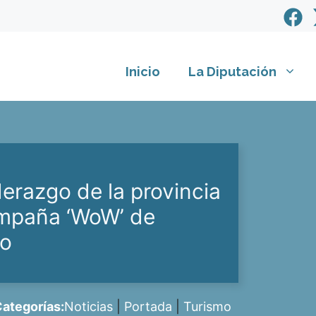
Inicio
La Diputación
derazgo de la provincia
ampaña ‘WoW’ de
to
ategorías:
Noticias
|
Portada
|
Turismo