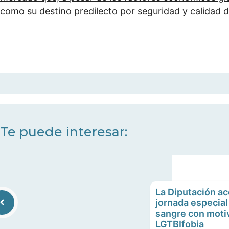
como su destino predilecto por seguridad y calidad d
Te puede interesar:
La Diputación ac
jornada especial
sangre con motiv
LGTBIfobia