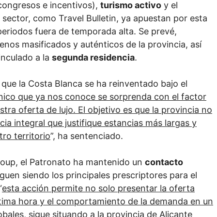
ongresos e incentivos),
turismo activo
y el
l sector, como Travel Bulletin, ya apuestan por esta
eriodos fuera de temporada alta. Se prevé,
nos masificados y auténticos de la provincia, así
nculado a la
segunda residencia
.
o que la Costa Blanca se ha reinventado bajo el
ánico que ya nos conoce se sorprenda con el factor
ra oferta de lujo. El objetivo es que la provincia no
ia integral que justifique estancias más largas y
ro territorio
”, ha sentenciado.
roup, el Patronato ha mantenido un
contacto
iguen siendo los principales prescriptores para el
“
esta acción permite no solo presentar la oferta
última hora y el comportamiento de la demanda en un
ales, sigue situando a la provincia de Alicante