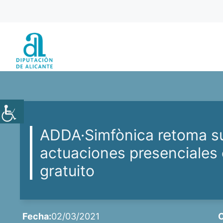
Saltar
al
contenido
ADDA·Simfònica retoma s
actuaciones presenciales
gratuito
Fecha:
02/03/2021
C