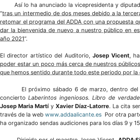
Así lo ha anunciado la vicepresidenta y diputa
“
tras un intermedio de dos meses debido a la tercer
retomar el programa del ADDA con una propuesta qu
dar la bienvenida de nuevo a nuestro público en e
año 2021
”.
El director artístico del Auditorio,
Josep Vicent
, h
poder estar un poco más cerca de nuestros públicos
que hemos sentido durante todo este periodo por la
El próximo sábado 6 de marzo, dentro del ciclo
concierto
Laberintos ingeniosos. Libro de verdade
Josep Maria Martí
y
Xavier Díaz-Latorre
. La cita s
través de la web
www.addaalicante.es
Por otra part
ha organizado sendas audiciones para los días 9 y 15
Dirigida por el maestro Josep Vicent,
ADDA·S