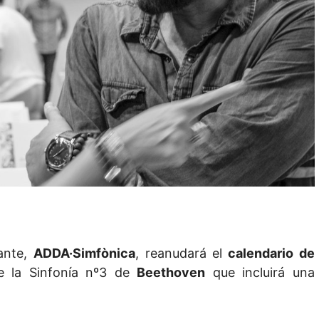
cante,
ADDA·Simfònica
, reanudará el
calendario de
e la Sinfonía nº3 de
Beethoven
que incluirá una