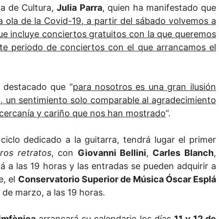
da de Cultura,
Julia Parra
, quien ha manifestado que
a ola de la Covid-19, a partir del sábado volvemos a
e incluye conciertos gratuitos con la que queremos
ste periodo de conciertos con el que arrancamos el
a destacado que “
para nosotros es una gran ilusión
, un sentimiento solo comparable al agradecimiento
 cercanía y cariño que nos han mostrado
”.
 dedicado a la guitarra, tendrá lugar el primer
ros retratos
, con
Giovanni Bellini
,
Carles Blanch
,
erá a las 19 horas y las entradas se pueden adquirir a
e, el
Conservatorio Superior de Música Óscar Esplá
 de marzo, a las 19 horas.
imfònica
arrancará su calendario los días
11 y 12 de