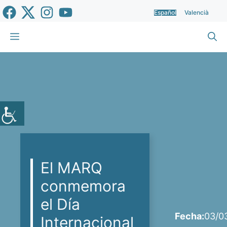
Saltar
Español
Valencià
al
contenido
Menú
El MARQ
conmemora
el Día
Fecha:
03/0
Internacional