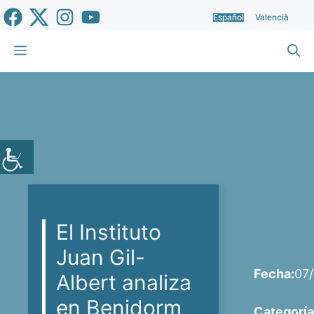
Saltar
Español
Valencià
al
contenido
Menú
El Instituto
Juan Gil-
Fecha:
07
Albert analiza
en Benidorm
Categoría