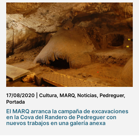
17/08/2020
|
Cultura
,
MARQ
,
Noticias
,
Pedreguer
,
Portada
El MARQ arranca la campaña de excavaciones
en la Cova del Randero de Pedreguer con
nuevos trabajos en una galería anexa