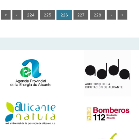
«
‹
224
225
226
227
228
›
»