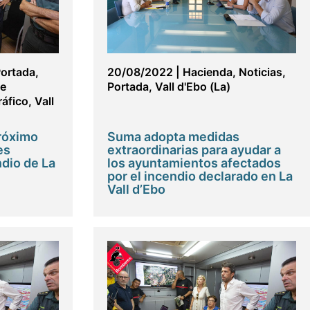
ortada
,
20/08/2022
|
Hacienda
,
Noticias
,
de
Portada
,
Vall d'Ebo (La)
áfico
,
Vall
próximo
Suma adopta medidas
es
extraordinarias para ayudar a
ndio de La
los ayuntamientos afectados
por el incendio declarado en La
Vall d’Ebo