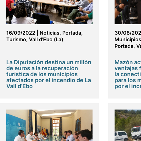
16/09/2022
|
Noticias
,
Portada
,
30/08/20
Turismo
,
Vall d'Ebo (La)
Municipio
Portada
,
Va
La Diputación destina un millón
Mazón act
de euros a la recuperación
ventajas 
turística de los municipios
la conecti
afectados por el incendio de La
para los 
Vall d’Ebo
por el inc