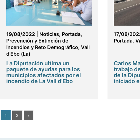
19/08/2022
|
Noticias
,
Portada
,
17/08/202
Prevención y Extinción de
Portada
,
Va
Incendios y Reto Demográfico
,
Vall
d'Ebo (La)
La Diputación ultima un
Carlos Ma
paquete de ayudas para los
trabajo d
municipios afectados por el
de la Dip
incendio de La Vall d’Ebo
iniciado e
1
2
›