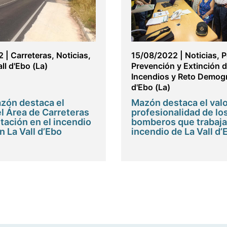
2
|
Carreteras
,
Noticias
,
15/08/2022
|
Noticias
,
P
ll d'Ebo (La)
Prevención y Extinción 
Incendios y Reto Demogr
d'Ebo (La)
zón destaca el
Mazón destaca el valor
el Área de Carreteras
profesionalidad de lo
utación en el incendio
bomberos que trabaja
n La Vall d’Ebo
incendio de La Vall d’