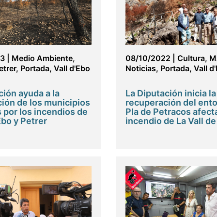
23
|
Medio Ambiente
,
08/10/2022
|
Cultura
,
M
etrer
,
Portada
,
Vall d'Ebo
Noticias
,
Portada
,
Vall d
ción ayuda a la
La Diputación inicia la
ión de los municipios
recuperación del ento
 por los incendios de
Pla de Petracos afect
Ebo y Petrer
incendio de La Vall d