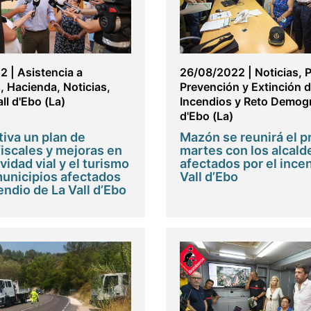
22
|
Asistencia a
26/08/2022
|
Noticias
,
P
s
,
Hacienda
,
Noticias
,
Prevención y Extinción 
ll d'Ebo (La)
Incendios y Reto Demogr
d'Ebo (La)
iva un plan de
Mazón se reunirá el 
fiscales y mejoras en
martes con los alcald
vidad vial y el turismo
afectados por el ince
municipios afectados
Vall d’Ebo
endio de La Vall d’Ebo