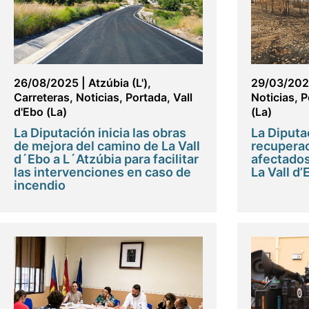
26/08/2025
|
Atzúbia (L')
,
29/03/20
Carreteras
,
Noticias
,
Portada
,
Vall
Noticias
,
P
d'Ebo (La)
(La)
La Diputación inicia las obras
La Diputa
de mejora del camino de La Vall
recuperac
d´Ebo a L´Atzúbia para facilitar
afectados
las intervenciones en caso de
La Vall d’
incendio