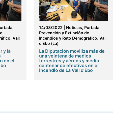
ortada
,
14/08/2022
|
Noticias
,
Portada
,
de
Prevención y Extinción de
áfico
,
Vall
Incendios y Reto Demográfico
,
Vall
d'Ebo (La)
 y la
La Diputación moviliza más de
s
una veintena de medios
n en el
terrestres y aéreos y medio
Ebo
centenar de efectivos en el
incendio de La Vall d’Ebo