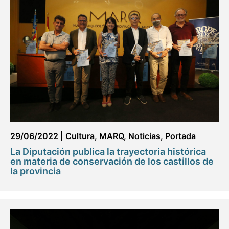
29/06/2022
|
Cultura
,
MARQ
,
Noticias
,
Portada
La Diputación publica la trayectoria histórica
en materia de conservación de los castillos de
la provincia