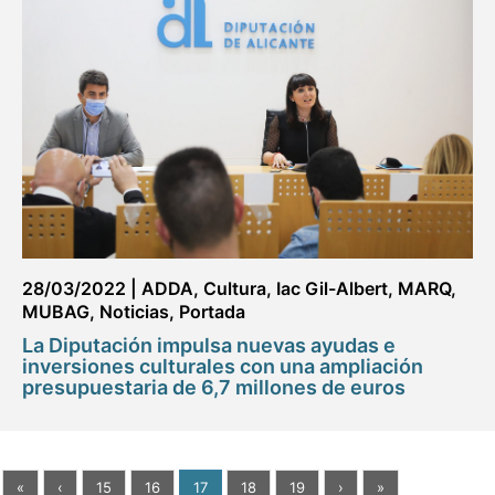
28/03/2022
|
ADDA
,
Cultura
,
Iac Gil-Albert
,
MARQ
,
MUBAG
,
Noticias
,
Portada
La Diputación impulsa nuevas ayudas e
inversiones culturales con una ampliación
presupuestaria de 6,7 millones de euros
«
‹
15
16
17
18
19
›
»