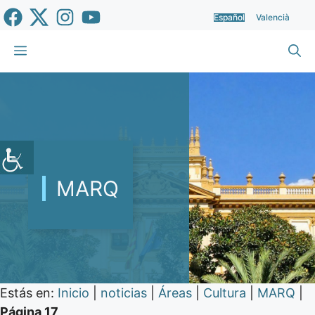
Saltar
Español
Valencià
al
contenido
Menú
MARQ
Estás en:
Inicio
|
noticias
|
Áreas
|
Cultura
|
MARQ
|
Página 17