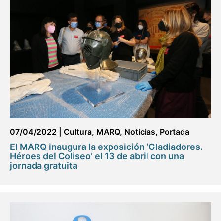
07/04/2022
|
Cultura
,
MARQ
,
Noticias
,
Portada
El MARQ inaugura la exposición ‘Gladiadores.
Héroes del Coliseo’ el 13 de abril con una
jornada gratuita