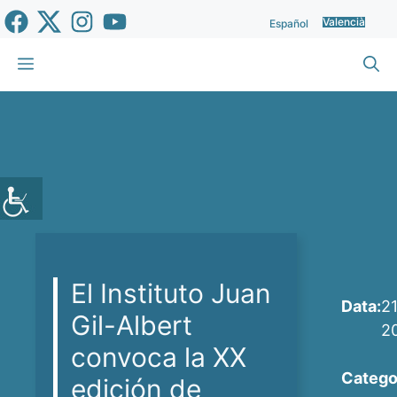
Vés
Valencià
Español
al
contingut
Menu
El Instituto Juan
Data:
21
Gil-Albert
2
convoca la XX
Catego
edición de