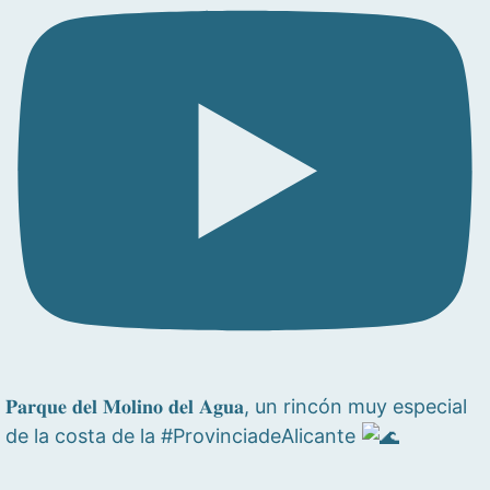
𝐏𝐚𝐫𝐪𝐮𝐞 𝐝𝐞𝐥 𝐌𝐨𝐥𝐢𝐧𝐨 𝐝𝐞𝐥 𝐀𝐠𝐮𝐚, un rincón muy especial
de la costa de la #ProvinciadeAlicante