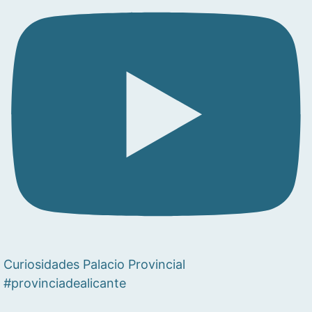
Curiosidades Palacio Provincial
#provinciadealicante