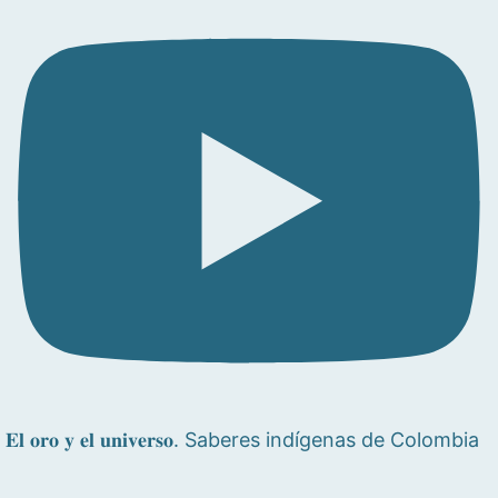
𝐄𝐥 𝐨𝐫𝐨 𝐲 𝐞𝐥 𝐮𝐧𝐢𝐯𝐞𝐫𝐬𝐨. Saberes indígenas de Colombia