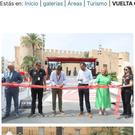
Estás en:
Inicio
|
galerias
|
Áreas
|
Turismo
|
VUELTA 