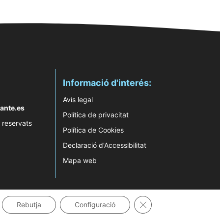
Informació d'interés:
Avís legal
ante.es
Política de privacitat
 reservats
Política de Cookies
Declaració d'Accessibilitat
Mapa web
Tanca el bàner de gale
Rebutja
Configuració