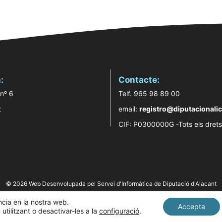
:
Contacte:
 nº 6
Telf. 965 98 89 00
t
email:
registro@diputacionalic
CIF: P0300000G -Tots els drets
© 2026 Web Desenvolupada pel Servei d'Informàtica de Diputació d'Alacant
ència en la nostra web.
Accepta
tilitzant o desactivar-les a la
configuració
.