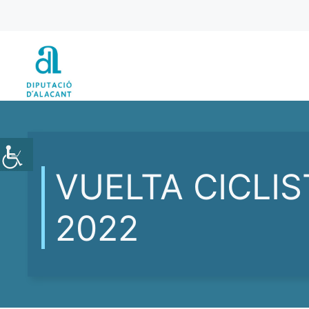
Vés
al
contingut
VUELTA CICLIS
2022