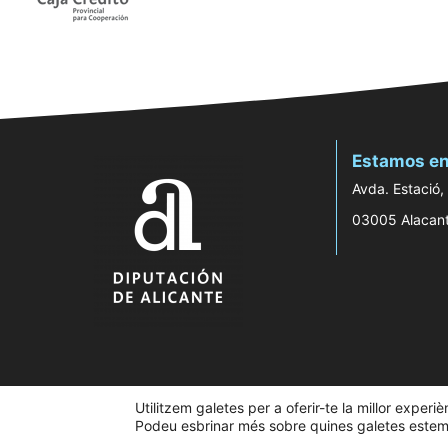
Estamos en
Avda. Estació,
03005 Alacan
Utilitzem galetes per a oferir-te la millor experi
Podeu esbrinar més sobre quines galetes estem u