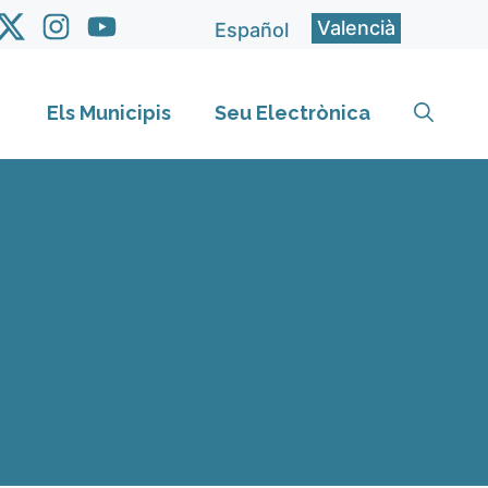
Valencià
Español
Els Municipis
Seu Electrònica